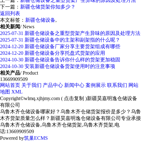
上一篇：
新疆仓储设备之重型货架产生异味的原因及处理方法
下一篇：
新疆仓储货架你知多少？
返回列表
本文标签：
新疆仓储设备
,
相关新闻
/ News
2025-07-31
新疆仓储设备之重型货架产生异味的原因及处理方法
2025-07-31
新疆仓储设备中的主架和副架指的什么呢？
2024-12-20
新疆仓储设备厂家分享主要货架组成有哪些
2024-12-20
新疆仓储设备分享托盘式货架的应用
2024-10-30
新疆仓储设备告诉你什么样的货架更加稳固
2024-10-30
安装新疆仓储设备货架使用时的注意事项
相关产品
/ Product
13669909509
网站首页
关于我们
产品中心
新闻中心
案例展示
联系我们
网站
地图
XML
Copyright©
wlmq.xjhjmy.com
(
点击复制
)新疆昊嘉明逸仓储设备
有限公司
乌鲁木齐仓储设备哪家好？乌鲁木齐仓储货架报价是多少？乌鲁
木齐货架质量怎么样？新疆昊嘉明逸仓储设备有限公司专业承接
乌鲁木齐仓储设备,乌鲁木齐仓储货架,乌鲁木齐货架,电
话:13669909509
Powered by
筑巢ECMS