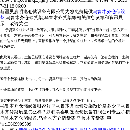
来源：http://wlmq.xjhjmy.com/news1079011.html
发布时间：2025-
7-31 18:06:00
新疆昊嘉明逸仓储设备有限公司为您免费提供
乌鲁木齐仓储设
备
,乌鲁木齐仓储货架,乌鲁木齐货架等相关信息发布和资讯展
示，敬请关注！
于货架立柱片相同一般可以共用，即比方二套货架，相互连靠在一起，那么第一
个货架，左右两头必要立柱片，可以独立运用，称为主架，相邻的第二个货架，其间
的一边立柱片无须用上，直接安排在第一个货架的立柱片上，仅需求一边的立柱片，
称为副架。
由此可以看出，主架是
新疆仓储设备
两端都有立柱片，副架仅有一边有立柱片，主架
可以单独运用，移动，但副架无法单独运用或移动，它有必要与同类型的货架相互连
接运用。
若干个货架连接成一排，每一排货架只需一个主架，其他均为副架。
如仓库场所答应，中心无须断开，那么主副货架可无约束拼接下去。
货架中有多少个主架，就
新疆仓储设备
可以分为多少排（组）。
乌鲁木齐仓储设备哪家好？乌鲁木齐仓储货架报价是多少？乌鲁
木齐货架质量怎么样？新疆昊嘉明逸仓储设备有限公司专业承接
乌鲁木齐仓储设备,乌鲁木齐仓储货架,乌鲁木齐货架,,电
话:13669909509