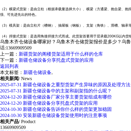
（2）横梁式货架：是由立柱（根据承载量选择大小）、横梁（方通梁、抱合梁、抱
强、可先进先出的特色。
（3）模具架：是由立柱片（槽钢）、抽屉板（钢板）、支架（角铁）、滑槽、轴承
（4）捍接式货架：是选用角接捍接方式而成。此货架首要用于层承载200KG以内货
乌鲁木齐仓储设备哪家好？乌鲁木齐仓储货架报价是多少？乌鲁木
话:13669909509
上一篇：
新疆货架的阁楼货架适用于什么样的仓库
下一篇：
新疆仓储设备分享托盘式货架的应用
返回列表
本文标签：
新疆仓储设备
,
相关新闻
/ News
2025-07-31
新疆仓储设备之重型货架产生异味的原因及处理方法
2025-07-31
新疆仓储设备中的主架和副架指的什么呢？
2024-12-20
新疆仓储设备厂家分享主要货架组成有哪些
2024-12-20
新疆仓储设备分享托盘式货架的应用
2024-10-30
新疆仓储设备告诉你什么样的货架更加稳固
2024-10-30
安装新疆仓储设备货架使用时的注意事项
相关产品
/ Product
13669909509