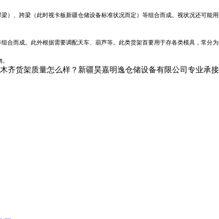
捍梁）、跨梁（此时视卡板
新疆仓储设备
标准状况而定）等组合而成。视状况还可能用
等组合而成。此外根据需要调配天车、葫芦等。此类货架首要用于存各类模具，常分为
物。
齐货架质量怎么样？新疆昊嘉明逸仓储设备有限公司专业承接乌鲁