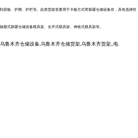
到层板、护脚、护栏等。此类货架首要用于卡板方式寄
新疆仓储设备
存，具有选择性
抽屉式
新疆仓储设备
模具架、全开式模具架、伸收式模具架等。
木齐仓储设备,乌鲁木齐仓储货架,乌鲁木齐货架,,电