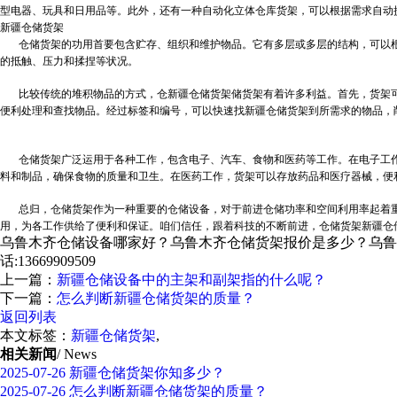
型电器、玩具和日用品等。此外，还有一种自动化立体仓库货架，可以根据需求自动
新疆仓储货架
仓储货架的功用首要包含贮存、组织和维护物品。它有多层或多层的结构，可以根
的抵触、压力和揉捏等状况。
比较传统的堆积物品的方式，仓
新疆仓储货架
储货架有着许多利益。首先，货架
便利处理和查找物品。经过标签和编号，可以快速找新疆仓储货架到所需求的物品，
仓储货架广泛运用于各种工作，包含电子、汽车、食物和医药等工作。在电子工作
料和制品，确保食物的质量和卫生。在医药工作，货架可以存放药品和医疗器械，便
总归，仓储货架作为一种重要的仓储设备，对于前进仓储功率和空间利用率起着重
用，为各工作供给了便利和保证。咱们信任，跟着科技的不断前进，仓储货架新疆仓
乌鲁木齐仓储设备哪家好？乌鲁木齐仓储货架报价是多少？乌鲁木
话:13669909509
上一篇：
新疆仓储设备中的主架和副架指的什么呢？
下一篇：
怎么判断新疆仓储货架的质量？
返回列表
本文标签：
新疆仓储货架
,
相关新闻
/ News
2025-07-26
新疆仓储货架你知多少？
2025-07-26
怎么判断新疆仓储货架的质量？