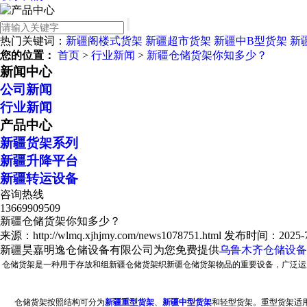
热门关键词：
新疆阁楼式货架
新疆超市货架
新疆中B型货架
新
您的位置：
首页
>
行业新闻
>
新疆仓储货架你知多少？
新闻中心
公司新闻
行业新闻
产品中心
新疆货架系列
新疆升降平台
新疆转运设备
咨询热线
13669909509
新疆仓储货架你知多少？
来源：http://wlmq.xjhjmy.com/news1078751.html
发布时间：2025-7-2
新疆昊嘉明逸仓储设备有限公司为您免费提供
乌鲁木齐仓储设备
仓储货架是一种用于存放和组
新疆仓储货架
织新疆仓储货架物品的重要设备，广泛运
仓储货架按照结构可分为
新疆重型货架
、
新疆中型货架
和轻型货架。重型货架适