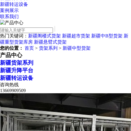
新疆转运设备
案例展示
联系我们
热门关键词：
新疆阁楼式货架
新疆超市货架
新疆中B型货架
新
疆重型货架库房
新疆悬臂式货架
您的位置：
首页
>
货架系列
>
新疆中型货架
产品中心
新疆货架系列
新疆升降平台
新疆转运设备
咨询热线
13669909509