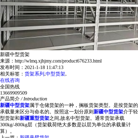
新疆中型货架
来源：http://wlmq.xjhjmy.com/product676233.html
发布时间：2021-1-18 11:47:13
相关标签：
货架系列
,
中型货架
,
在线咨询
全国热线
13669909509
产品简介
/ Introduction
新疆中型货架
属于仓储货架的一种，搁板货架类型。是按货架的
承载量来区分与命名的。按照这一划分原则
新疆中型货架
介于轻
型货架和
新疆重型货架
之间,故名中型货架。通常货架承载
300kg/-800kg层（货架载荷绝大多数是以层为单位的承载量计
算）。
上一篇：
新疆悬臂货架